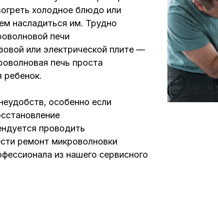
зогреть холодное блюдо или
тем насладиться им. Трудно
роволновой печи
азовой или электрической плите —
роволновая печь проста
я ребенок.
неудобств, особенно если
осстановление
ендуется проводить
ести ремонт микроволновки
офессионала из нашего сервисного