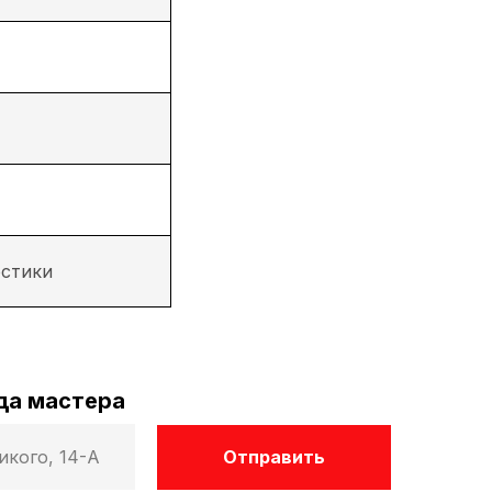
остики
да мастера
Отправить